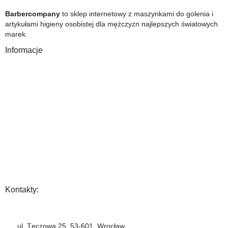
Barbercompany
to sklep internetowy z maszynkami do golenia i
artykułami higieny osobistej dla mężczyzn najlepszych światowych
marek.
Informacje
O Nas
Gwarancja
Wysyłka i płatność
Zwrot towaru
FAQ
Polityka Prywatności
Regulamin
Opinia
Kontakty:
+48 883 222 208
ul. Tęczowa 25, 53-601, Wrocław