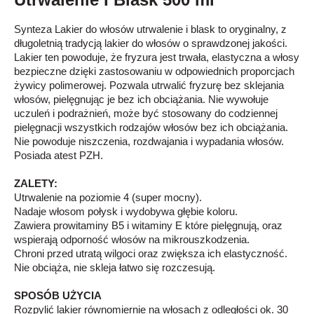
Synteza Lakier do włosów utrwalenie i blask to oryginalny, z
długoletnią tradycją lakier do włosów o sprawdzonej jakości.
Lakier ten powoduje, że fryzura jest trwała, elastyczna a włosy
bezpieczne dzięki zastosowaniu w odpowiednich proporcjach
żywicy polimerowej. Pozwala utrwalić fryzurę bez sklejania
włosów, pielęgnując je bez ich obciążania. Nie wywołuje
uczuleń i podrażnień, może być stosowany do codziennej
pielęgnacji wszystkich rodzajów włosów bez ich obciążania.
Nie powoduje niszczenia, rozdwajania i wypadania włosów.
Posiada atest PZH.
ZALETY:
Utrwalenie na poziomie 4 (super mocny).
Nadaje włosom połysk i wydobywa głębie koloru.
Zawiera prowitaminy B5 i witaminy E które pielęgnują, oraz
wspierają odporność włosów na mikrouszkodzenia.
Chroni przed utratą wilgoci oraz zwiększa ich elastyczność.
Nie obciąża, nie skleja łatwo się rozczesują.
SPOSÓB UŻYCIA
Rozpylić lakier równomiernie na włosach z odległości ok. 30