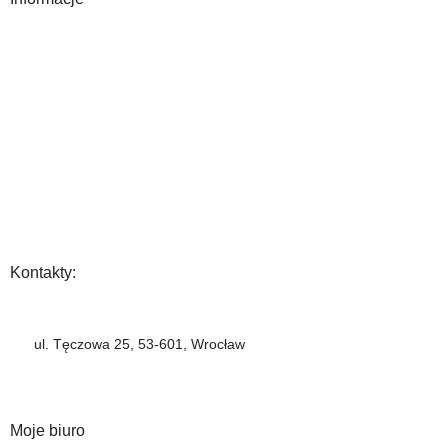
O Nas
Gwarancja
Wysyłka i płatność
Zwrot towaru
FAQ
Polityka Prywatności
Regulamin
Opinia
Kontakty:
+48 883 222 208
ul. Tęczowa 25, 53-601, Wrocław
info@barbercompany.pl
barbercompany.com
Moje biuro