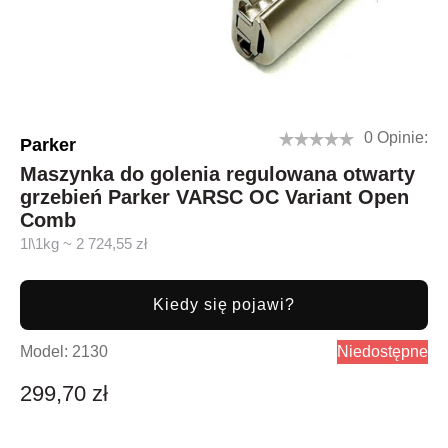
0 Opinie:
Parker
Maszynka do golenia regulowana otwarty
grzebień Parker VARSC OC Variant Open
Comb
1l\1kg ~ 2 724,55 zł
Kiedy się pojawi?
Model:
2130
Niedostępne
299,70 zł