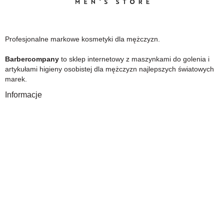
Profesjonalne markowe kosmetyki dla mężczyzn.
Barbercompany
to sklep internetowy z maszynkami do golenia i
artykułami higieny osobistej dla mężczyzn najlepszych światowych
marek.
Informacje
O Nas
Gwarancja
Wysyłka i płatność
Zwrot towaru
FAQ
Polityka Prywatności
Regulamin
Opinia