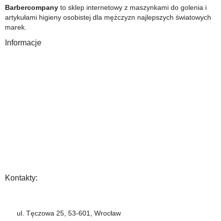
Barbercompany
to sklep internetowy z maszynkami do golenia i
artykułami higieny osobistej dla mężczyzn najlepszych światowych
marek.
Informacje
O Nas
Gwarancja
Wysyłka i płatność
Zwrot towaru
FAQ
Polityka Prywatności
Regulamin
Opinia
Kontakty:
+48 883 222 208
ul. Tęczowa 25, 53-601, Wrocław