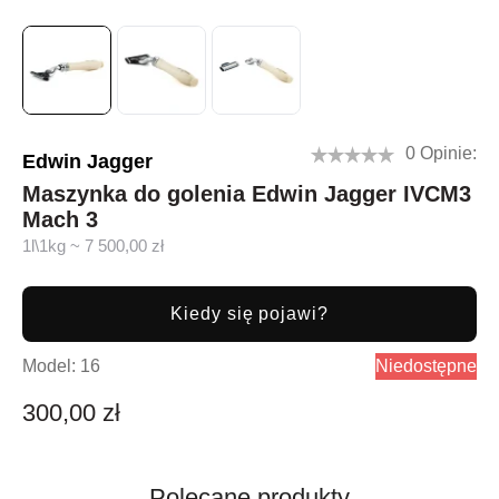
0 Opinie:
Edwin Jagger
Maszynka do golenia Edwin Jagger IVCM3
Mach 3
1l\1kg ~ 7 500,00 zł
Kiedy się pojawi?
Model:
16
Niedostępne
300,00 zł
Polecane produkty