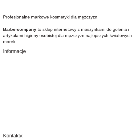
Profesjonalne markowe kosmetyki dla mężczyzn.
Barbercompany
to sklep internetowy z maszynkami do golenia i
artykułami higieny osobistej dla mężczyzn najlepszych światowych
marek.
Informacje
O Nas
Gwarancja
Wysyłka i płatność
Zwrot towaru
FAQ
Polityka Prywatności
Regulamin
Opinia
Kontakty: