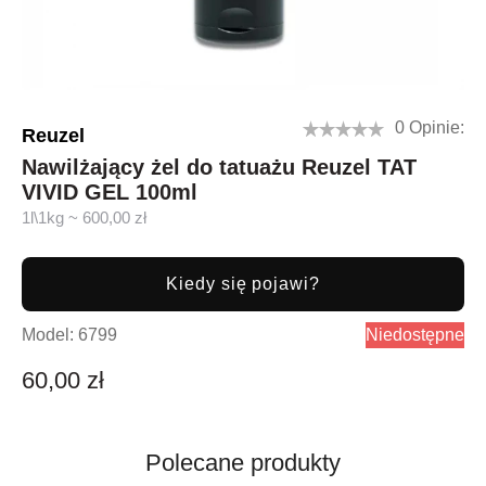
0 Opinie:
Reuzel
Nawilżający żel do tatuażu Reuzel TAT
VIVID GEL 100ml
1l\1kg ~ 600,00 zł
Kiedy się pojawi?
Model:
6799
Niedostępne
60,00 zł
Polecane produkty