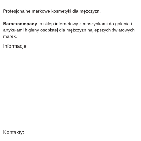
Profesjonalne markowe kosmetyki dla mężczyzn.
Barbercompany
to sklep internetowy z maszynkami do golenia i
artykułami higieny osobistej dla mężczyzn najlepszych światowych
marek.
Informacje
O Nas
Gwarancja
Wysyłka i płatność
Zwrot towaru
FAQ
Polityka Prywatności
Regulamin
Opinia
Kontakty: