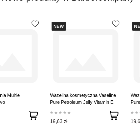
NEW
N
nia Muhle
Wazelina kosmetyczna Vaseline
Waze
vo
Pure Petroleum Jelly Vitamin E
Pure
250 ml
Men
19,63 zł
19,6