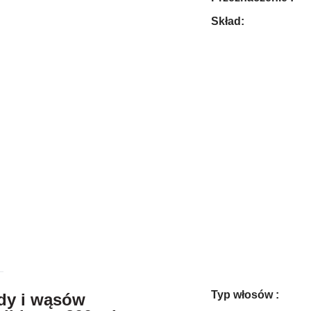
Skład:
Typ włosów :
dy i wąsów