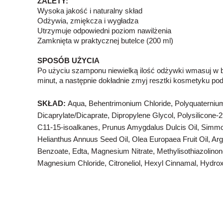
ZALETY:
Wysoka jakość i naturalny skład
Odżywia, zmiękcza i wygładza
Utrzymuje odpowiedni poziom nawilżenia
Zamknięta w praktycznej butelce (200 ml)
SPOSÓB UŻYCIA
Po użyciu szamponu niewielką ilość odżywki wmasuj w b
minut, a następnie dokładnie zmyj resztki kosmetyku po
SKŁAD:
Aqua, Behentrimonium Chloride, Polyquaternium
Dicaprylate/Dicaprate, Dipropylene Glycol, Polysilicone-
C11-15-isoalkanes, Prunus Amygdalus Dulcis Oil, Simmo
Helianthus Annuus Seed Oil, Olea Europaea Fruit Oil, Ar
Benzoate, Edta, Magnesium Nitrate, Methylisothiazolinone
Magnesium Chloride, Citroneliol, Hexyl Cinnamal, Hydroxy