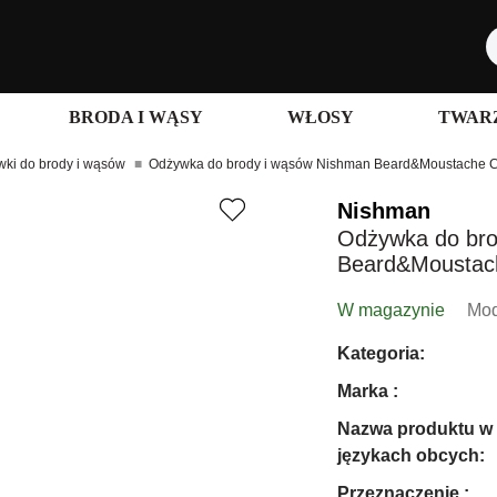
BRODA I WĄSY
WŁOSY
TWARZ
ki do brody i wąsów
Odżywka do brody i wąsów Nishman Beard&Moustache Co
Nishman
Odżywka do bro
Beard&Moustach
W magazynie
Mod
Kategoria:
Marka :
Nazwa produktu w
językach obcych:
Przeznaczenie :