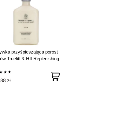
wka przyśpieszająca porost
ów Truefitt & Hill Replenishing
itioner 365 ml
88 zł