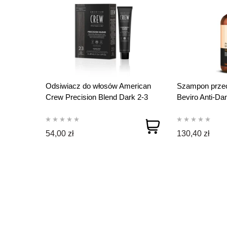
Odsiwiacz do włosów American
Szampon przec
Crew Precision Blend Dark 2-3
Beviro Anti-Da
3*40 ml
ml
54,00 zł
130,40 zł