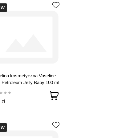
EW
lina kosmetyczna Vaseline
 Petroleum Jelly Baby 100 ml
 zł
EW