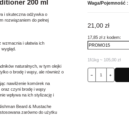
itioner 200 ml
Waga/Pojemność :
a i skuteczna odżywka o
nym rozwiązaniem do pełnej
21,00 zł
17,85 zł z kodem:
 wzmacnia i ułatwia ich
y wygląd.
1l\1kg ~ 105,00 zł
ników naturalnych, w tym olejki
ylko o brodę i wąsy, ale również o
jąc nawilżenie komórek na
 oraz czyni brodę i wąsy
e wpływa na ich stylizację i
 Nishman Beard & Mustache
ć stosowana zarówno do użytku