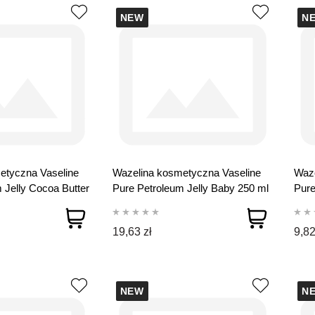
NEW
N
etyczna Vaseline
Wazelina kosmetyczna Vaseline
Waze
 Jelly Cocoa Butter
Pure Petroleum Jelly Baby 250 ml
Pure
19,63 zł
9,82
NEW
N