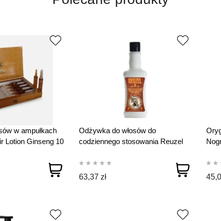
osów w ampułkach
Odżywka do włosów do
Oryg
ir Lotion Ginseng 10
codziennego stosowania Reuzel
Nogr
Daily Conditioner 350 ml
Loti
63,37 zł
45,0