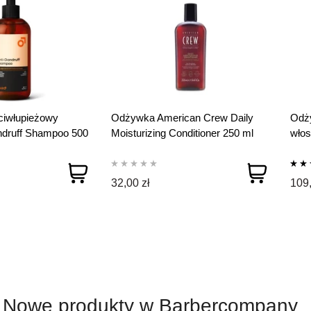
iwłupieżowy
Odżywka American Crew Daily
Odży
ndruff Shampoo 500
Moisturizing Conditioner 250 ml
włos
Cond
32,00 zł
109,
Nowe produkty w Barbercompany