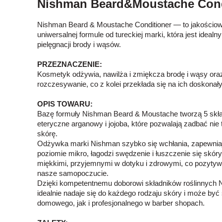
Nishman Beard&Moustache Cond
Nishman Beard & Moustache Conditioner — to jakościow
uniwersalnej formule od tureckiej marki, która jest ideal
pielęgnacji brody i wąsów.
PRZEZNACZENIE:
Kosmetyk odżywia, nawilża i zmiękcza brodę i wąsy oraz
rozczesywanie, co z kolei przekłada się na ich doskonał
OPIS TOWARU:
Bazę formuły Nishman Beard & Moustache tworzą 5 skład
eteryczne arganowy i jojoba, które pozwalają zadbać nie t
skórę.
Odżywka marki Nishman szybko się wchłania, zapewnia
poziomie mikro, łagodzi swędzenie i łuszczenie się skóry
miękkimi, przyjemnymi w dotyku i zdrowymi, co pozytywni
nasze samopoczucie.
Dzięki kompetentnemu doborowi składników roślinnych
idealnie nadaje się do każdego rodzaju skóry i może by
domowego, jak i profesjonalnego w barber shopach.