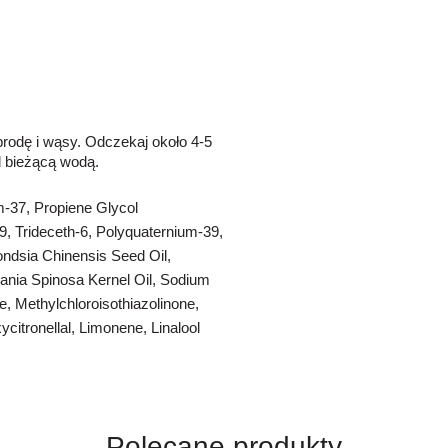
rodę i wąsy. Odczekaj około 4-5
d bieżącą wodą.
-37, Propiene Glycol
29, Trideceth-6, Polyquaternium-39,
ndsia Chinensis Seed Oil,
gania Spinosa Kernel Oil, Sodium
, Methylchloroisothiazolinone,
citronellal, Limonene, Linalool
Polecane produkty