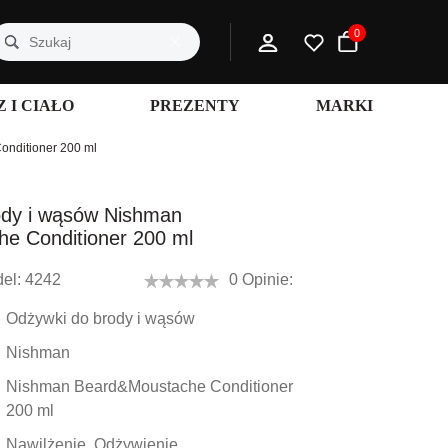
0
 I CIAŁO
PREZENTY
MARKI
nditioner 200 ml
dy i wąsów Nishman
e Conditioner 200 ml
el:
4242
0 Opinie:
Odżywki do brody i wąsów
Nishman
Nishman Beard&Moustache Conditioner
200 ml
Nawilżenie, Odżywienie