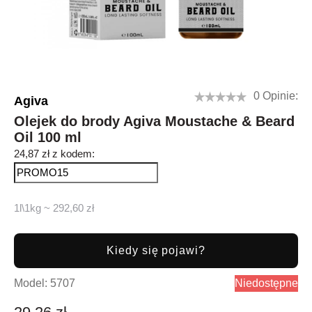
0 Opinie:
Agiva
Olejek do brody Agiva Moustache & Beard
Oil 100 ml
24,87 zł z kodem:
1l\1kg ~ 292,60 zł
Kiedy się pojawi?
Model:
5707
Niedostępne