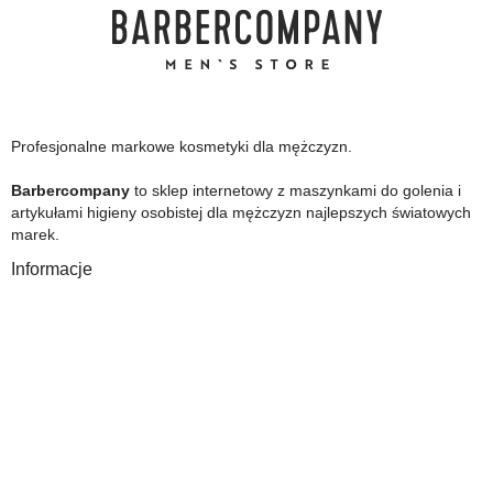
Profesjonalne markowe kosmetyki dla mężczyzn.
Barbercompany
to sklep internetowy z maszynkami do golenia i
artykułami higieny osobistej dla mężczyzn najlepszych światowych
marek.
Informacje
O Nas
Gwarancja
Wysyłka i płatność
Zwrot towaru
FAQ
Polityka Prywatności