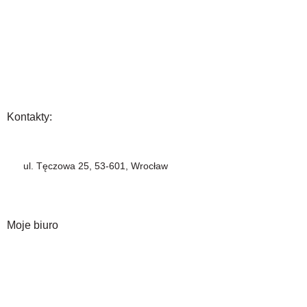
Zwrot towaru
FAQ
Polityka Prywatności
Regulamin
Opinia
Kontakty:
+48 883 222 208
ul. Tęczowa 25, 53-601, Wrocław
info@barbercompany.pl
barbercompany.com
Moje biuro
Moje konto
Historia zamówień
Lista życzeń