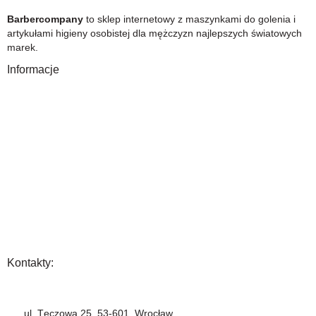
Barbercompany
to sklep internetowy z maszynkami do golenia i
artykułami higieny osobistej dla mężczyzn najlepszych światowych
marek.
Informacje
O Nas
Gwarancja
Wysyłka i płatność
Zwrot towaru
FAQ
Polityka Prywatności
Regulamin
Opinia
Kontakty:
+48 883 222 208
ul. Tęczowa 25, 53-601, Wrocław