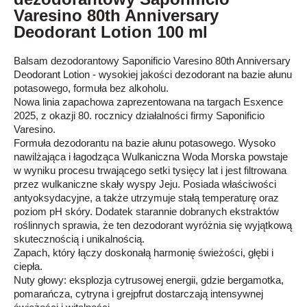
Varesino 80th Anniversary
Deodorant Lotion 100 ml
Balsam dezodorantowy Saponificio Varesino 80th Anniversary
Deodorant Lotion - wysokiej jakości dezodorant na bazie ałunu
potasowego, formuła bez alkoholu.
Nowa linia zapachowa zaprezentowana na targach Esxence
2025, z okazji 80. rocznicy działalności firmy Saponificio
Varesino.
Formuła dezodorantu na bazie ałunu potasowego. Wysoko
nawilżająca i łagodząca Wulkaniczna Woda Morska powstaje
w wyniku procesu trwającego setki tysięcy lat i jest filtrowana
przez wulkaniczne skały wyspy Jeju. Posiada właściwości
antyoksydacyjne, a także utrzymuje stałą temperaturę oraz
poziom pH skóry. Dodatek starannie dobranych ekstraktów
roślinnych sprawia, że ten dezodorant wyróżnia się wyjątkową
skutecznością i unikalnością.
Zapach, który łączy doskonałą harmonię świeżości, głębi i
ciepła.
Nuty głowy: eksplozja cytrusowej energii, gdzie bergamotka,
pomarańcza, cytryna i grejpfrut dostarczają intensywnej