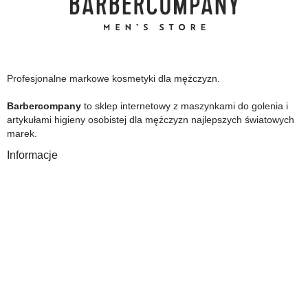
Profesjonalne markowe kosmetyki dla mężczyzn.
Barbercompany
to sklep internetowy z maszynkami do golenia i
artykułami higieny osobistej dla mężczyzn najlepszych światowych
marek.
Informacje
O Nas
Gwarancja
Wysyłka i płatność
Zwrot towaru
FAQ
Polityka Prywatności
Regulamin