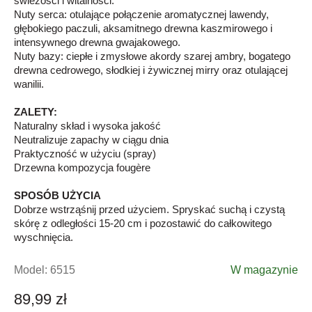
świeżości i witalności.
Nuty serca: otulające połączenie aromatycznej lawendy,
głębokiego paczuli, aksamitnego drewna kaszmirowego i
intensywnego drewna gwajakowego.
Nuty bazy: ciepłe i zmysłowe akordy szarej ambry, bogatego
drewna cedrowego, słodkiej i żywicznej mirry oraz otulającej
wanilii.
ZALETY:
Naturalny skład i wysoka jakość
Neutralizuje zapachy w ciągu dnia
Praktyczność w użyciu (spray)
Drzewna kompozycja fougère
SPOSÓB UŻYCIA
Dobrze wstrząśnij przed użyciem. Spryskać suchą i czystą
skórę z odległości 15-20 cm i pozostawić do całkowitego
wyschnięcia.
Model:
6515
W magazynie
89,99 zł