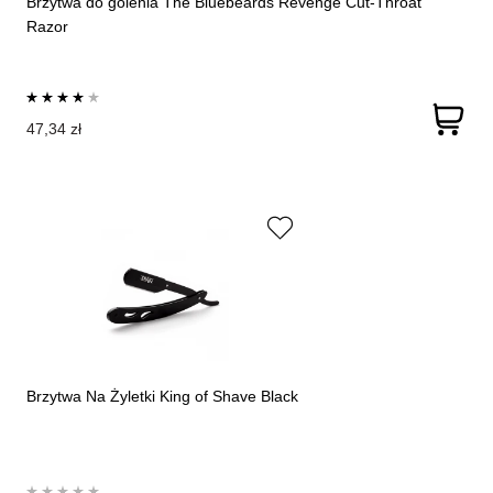
Brzytwa do golenia The Bluebeards Revenge Cut-Throat
Razor
47,34 zł
Brzytwa Na Żyletki King of Shave Black