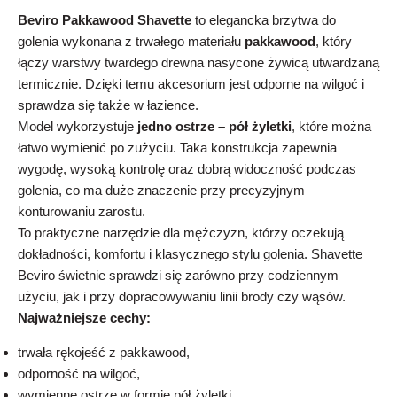
Beviro Pakkawood Shavette
to elegancka brzytwa do
golenia wykonana z trwałego materiału
pakkawood
, który
łączy warstwy twardego drewna nasycone żywicą utwardzaną
termicznie. Dzięki temu akcesorium jest odporne na wilgoć i
sprawdza się także w łazience.
Model wykorzystuje
jedno ostrze – pół żyletki
, które można
łatwo wymienić po zużyciu. Taka konstrukcja zapewnia
wygodę, wysoką kontrolę oraz dobrą widoczność podczas
golenia, co ma duże znaczenie przy precyzyjnym
konturowaniu zarostu.
To praktyczne narzędzie dla mężczyzn, którzy oczekują
dokładności, komfortu i klasycznego stylu golenia. Shavette
Beviro świetnie sprawdzi się zarówno przy codziennym
użyciu, jak i przy dopracowywaniu linii brody czy wąsów.
Najważniejsze cechy:
trwała rękojeść z pakkawood,
odporność na wilgoć,
wymienne ostrze w formie pół żyletki,