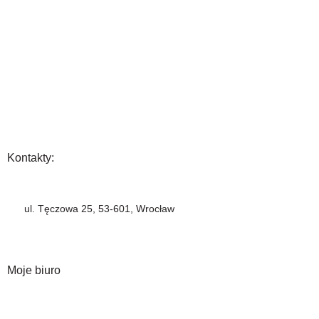
Gwarancja
Wysyłka i płatność
Zwrot towaru
FAQ
Polityka Prywatności
Regulamin
Opinia
Kontakty:
+48 883 222 208
ul. Tęczowa 25, 53-601, Wrocław
info@barbercompany.pl
barbercompany.com
Moje biuro
Moje konto
Historia zamówień