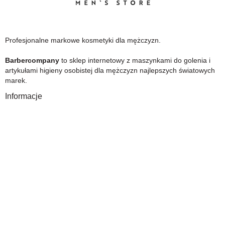
Profesjonalne markowe kosmetyki dla mężczyzn.
Barbercompany
to sklep internetowy z maszynkami do golenia i
artykułami higieny osobistej dla mężczyzn najlepszych światowych
marek.
Informacje
O Nas
Gwarancja
Wysyłka i płatność
Zwrot towaru
FAQ
Polityka Prywatności
Regulamin
Opinia