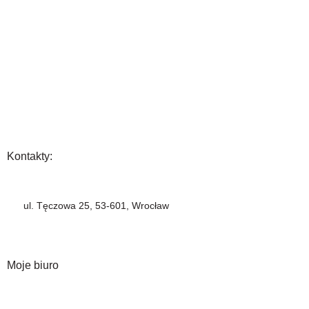
Gwarancja
Wysyłka i płatność
Zwrot towaru
FAQ
Polityka Prywatności
Regulamin
Opinia
Kontakty:
+48 883 222 208
ul. Tęczowa 25, 53-601, Wrocław
info@barbercompany.pl
barbercompany.com
Moje biuro
Moje konto
Historia zamówień