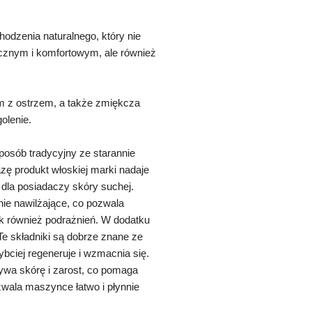
hodzenia naturalnego, który nie
ecznym i komfortowym, ale również
em z ostrzem, a także zmiękcza
olenie.
posób tradycyjny ze starannie
zę produkt włoskiej marki nadaje
 dla posiadaczy skóry suchej.
ie nawilżające, co pozwala
jak również podrażnień. W dodatku
 Te składniki są dobrze znane ze
ybciej regeneruje i wzmacnia się.
rywa skórę i zarost, co pomaga
wala maszynce łatwo i płynnie