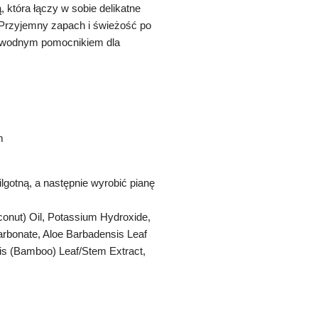
która łączy w sobie delikatne
Przyjemny zapach i świeżość po
ezawodnym pomocnikiem dla
m
lgotną, a następnie wyrobić pianę
conut) Oil, Potassium Hydroxide,
arbonate, Aloe Barbadensis Leaf
ris (Bamboo) Leaf/Stem Extract,