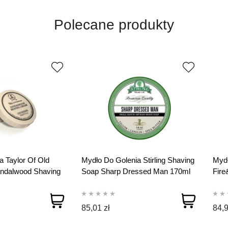
Polecane produkty
a Taylor Of Old
Mydło Do Golenia Stirling Shaving
Mydł
andalwood Shaving
Soap Sharp Dressed Man 170ml
Fire
113
85,01 zł
84,9