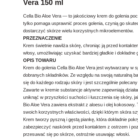
Vera 150 ml
Cella Bio Aloe Vera — to jakościowy krem do golenia poc
tylko pomaga usprawnić proces golenia, czynią go skut
dostarczyć skórze wielu korzystnych mikroelementów.
PRZEZNACZENIE
Krem świetnie nawilża skórę, chroniąc ją przed kontakt
włosy, umożliwiając uzyskać bardziej gładkie i dokładne g
OPIS TOWARU
Krem do golenia Cella Bio Aloe Vera jest wytwarzany w s
dobranych składników. Ze względu na swoją naturalną ba
się do każdego rodzaju skóry i jest szczególnie polecany
Zawarte w kremie substancje aktywne zapewniają działan
uniknąć w przyszłości suchości i łuszczenia się skóry, 
Bio Aloe Vera zawiera ekstrakt z aloesu i olej kokosowy.
swoich korzystnych właściwości, dzięki którym skóra sz
Krem tworzy pyszną i gęstą piankę, która dokładnie pok
zabezpieczyć naskórek przed kontaktem z ostrzem i poz
przesuwać się po skórze, ostrożnie usuwając włoski.