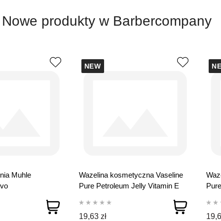
Nowe produkty w Barbercompany
NEW
N
nia Muhle
Wazelina kosmetyczna Vaseline
Waze
vo
Pure Petroleum Jelly Vitamin E
Pure
250 ml
Men
19,63 zł
19,6