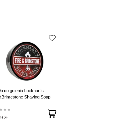
o do golenia Lockhart's
&Brimestone Shaving Soap
g
9 zł