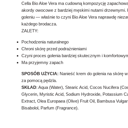
Cella Bio Aloe Vera ma cudowną kompozycję zapachową, 
akordy owocowe z bardziej męskimi nutami drzewnymi. 
goleniu — właśnie to czyni Bio Aloe Vera naprawdę ni
każdego brodacza.
ZALETY:
Pochodzenia naturalnego
Chroni skórę przed podrażnieniami
Czyni proces golenia bardziej skutecznym i komfortowy
Ma przyjemny zapach
SPOSÓB UŻYCIA:
Nanieść krem do golenia na skórę wi
za pomocą pędzla.
SKŁAD
: Aqua (Water), Stearic Acid, Cocos Nucifera (Co
Glycerin, Myristic Acid, Sodium Hydroxide, Potassium C
Extract, Olea Europaea (Olive) Fruit Oil, Bambusa Vulga
Bisabolol, Parfum (Fragrance).