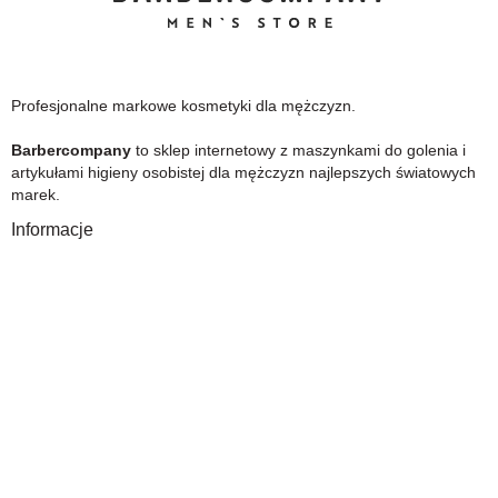
Profesjonalne markowe kosmetyki dla mężczyzn.
Barbercompany
to sklep internetowy z maszynkami do golenia i
artykułami higieny osobistej dla mężczyzn najlepszych światowych
marek.
Informacje
O Nas
Gwarancja
Wysyłka i płatność
Zwrot towaru
FAQ
Polityka Prywatności
Regulamin
Opinia