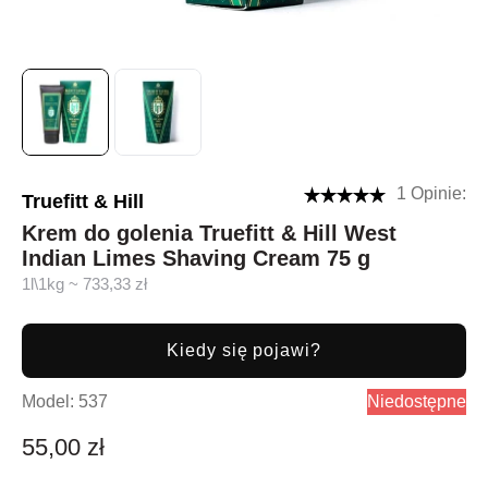
1 Opinie:
Truefitt & Hill
Krem do golenia Truefitt & Hill West
Indian Limes Shaving Cream 75 g
1l\1kg ~ 733,33 zł
Kiedy się pojawi?
Model:
537
Niedostępne
55,00 zł