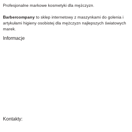
Profesjonalne markowe kosmetyki dla mężczyzn.
Barbercompany
to sklep internetowy z maszynkami do golenia i
artykułami higieny osobistej dla mężczyzn najlepszych światowych
marek.
Informacje
O Nas
Gwarancja
Wysyłka i płatność
Zwrot towaru
FAQ
Polityka Prywatności
Regulamin
Opinia
Kontakty: