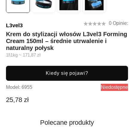
0 Opinie:
L3vel3
Krem do stylizacji włosów L3vel3 Forming
Cream 150ml – średnie utrwalenie i
naturalny połysk
1l\1kg ~ 171,87 zł
Kiedy się pojawi?
Model:
6955
Niedostępne
25,78 zł
Polecane produkty