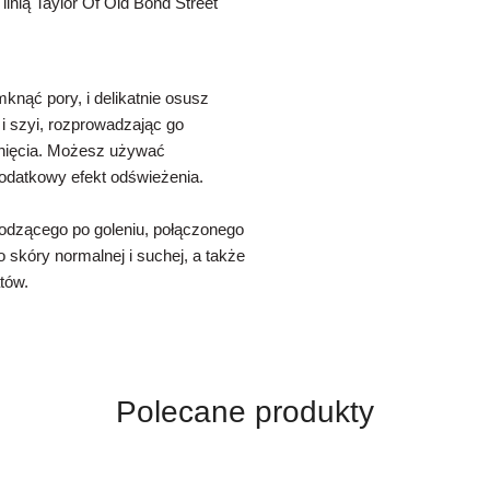
linią Taylor Of Old Bond Street
knąć pory, i delikatnie osusz
 i szyi, rozprowadzając go
onięcia. Możesz używać
 dodatkowy efekt odświeżenia.
odzącego po goleniu, połączonego
 skóry normalnej i suchej, a także
tów.
Polecane produkty