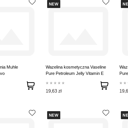
NEW
N
nia Muhle
Wazelina kosmetyczna Vaseline
Waze
vo
Pure Petroleum Jelly Vitamin E
Pure
250 ml
Men
19,63 zł
19,6
NEW
N