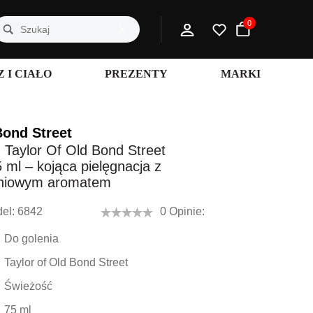
0
 I CIAŁO
PREZENTY
MARKI
Bond Street
 Taylor Of Old Bond Street
 ml – kojąca pielęgnacja z
oniowym aromatem
el:
6842
0 Opinie:
Do golenia
Taylor of Old Bond Street
Świeżość
75 ml