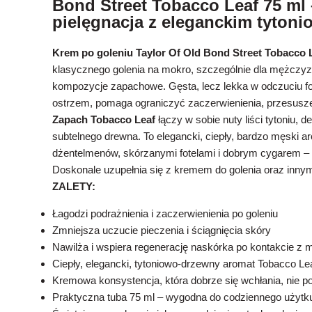
Bond Street Tobacco Leaf 75 ml 
pielęgnacja z eleganckim tyto
Krem po goleniu Taylor Of Old Bond Street Tobacco 
klasycznego golenia na mokro, szczególnie dla mężczyz
kompozycje zapachowe. Gęsta, lecz lekka w odczuciu fo
ostrzem, pomaga ograniczyć zaczerwienienia, przesuszen
Zapach Tobacco Leaf
łączy w sobie nuty liści tytoniu, d
subtelnego drewna. To elegancki, ciepły, bardzo męski ar
dżentelmenów, skórzanymi fotelami i dobrym cygarem – 
Doskonale uzupełnia się z kremem do golenia oraz innymi 
ZALETY:
Łagodzi podrażnienia i zaczerwienienia po goleniu
Zmniejsza uczucie pieczenia i ściągnięcia skóry
Nawilża i wspiera regenerację naskórka po kontakcie z 
Ciepły, elegancki, tytoniowo‑drzewny aromat Tobacco Le
Kremowa konsystencja, która dobrze się wchłania, nie po
Praktyczna tuba 75 ml – wygodna do codziennego użytku