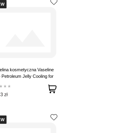
EW
lina kosmetyczna Vaseline
 Petroleum Jelly Cooling for
 250 ml
3 zł
EW