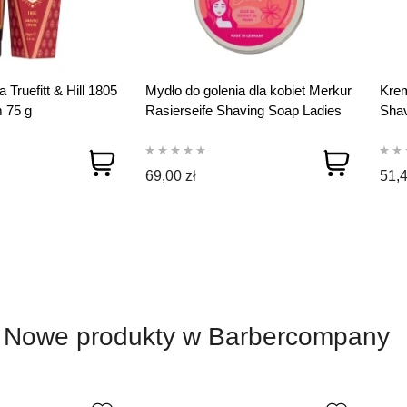
 Truefitt & Hill 1805
Mydło do golenia dla kobiet Merkur
Krem
 75 g
Rasierseife Shaving Soap Ladies
Shav
100g
69,00 zł
51,4
Nowe produkty w Barbercompany