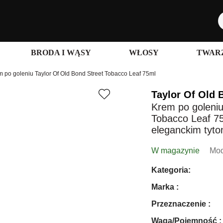
BRODA I WĄSY
WŁOSY
TWARZ
 po goleniu Taylor Of Old Bond Street Tobacco Leaf 75ml
Taylor Of Old 
Krem po goleniu
Tobacco Leaf 75
eleganckim tyt
W magazynie
Mod
Kategoria:
Marka :
Przeznaczenie :
Waga/Pojemność :