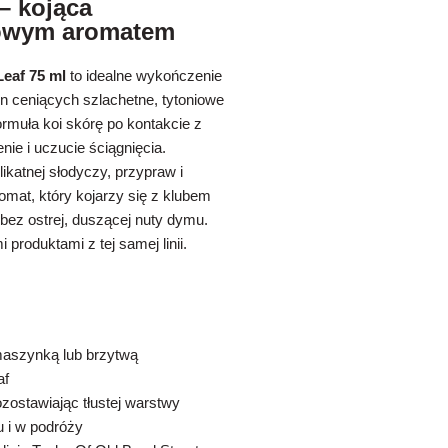
– kojąca
niowym aromatem
Leaf 75 ml
to idealne wykończenie
n ceniących szlachetne, tytoniowe
rmuła koi skórę po kontakcie z
ie i uczucie ściągnięcia.
elikatnej słodyczy, przypraw i
omat, który kojarzy się z klubem
bez ostrej, duszącej nuty dymu.
produktami z tej samej linii.
maszynką lub brzytwą
af
zostawiając tłustej warstwy
 i w podróży