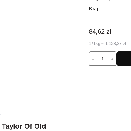
Kraj:
84,62 zł
1l\1kg ~ 1 128,27 zł
 Taylor Of Old