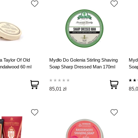
a Taylor Of Old
Mydło Do Golenia Stirling Shaving
Mydł
andalwood 60 ml
Soap Sharp Dressed Man 170ml
Soa
85,01 zł
85,0