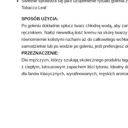
Świetnie sprawdza się jako uzupełnienie rytuału golenia z 
Tobacco Leaf
SPOSÓB UŻYCIA:
Po goleniu dokładnie spłucz twarz chłodną wodą, aby zam
ręcznikiem. Nałóż niewielką ilość kremu na skórę twarzy
równomiernie kolistymi ruchami aż do całkowitego wchł
samodzielnie lub po wodzie po goleniu, jeśli preferujesz
PRZEZNACZENIE:
Dla mężczyzn, którzy szukają skutecznego produktu łag
z ciepłym, luksusowym zapachem liści tytoniu. Idealny do
dla fanów klasycznych, wyrafinowanych, męskich aroma