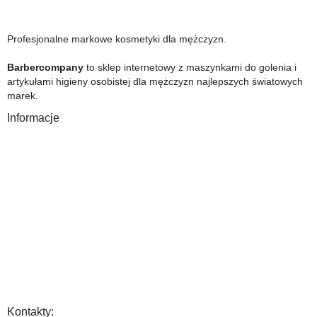
Profesjonalne markowe kosmetyki dla mężczyzn.
Barbercompany
to sklep internetowy z maszynkami do golenia i
artykułami higieny osobistej dla mężczyzn najlepszych światowych
marek.
Informacje
O Nas
Gwarancja
Wysyłka i płatność
Zwrot towaru
FAQ
Polityka Prywatności
Regulamin
Opinia
Kontakty: