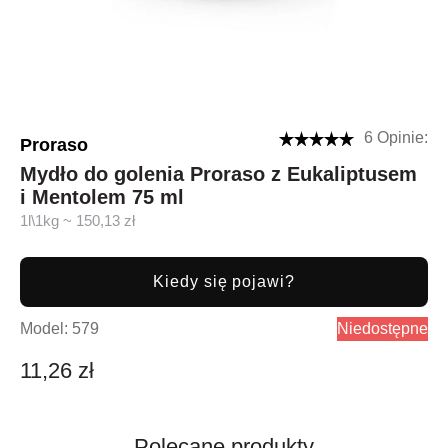
6 Opinie:
Proraso
Mydło do golenia Proraso z Eukaliptusem
i Mentolem 75 ml
1l\1kg ~ 150,13 zł
Kiedy się pojawi?
Model:
579
Niedostępne
11,26 zł
Polecane produkty