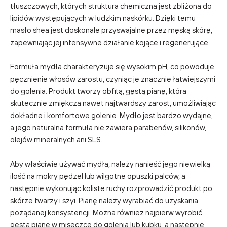
tłuszczowych, których struktura chemiczna jest zbliżona do
lipidów występujących w ludzkim naskórku. Dzięki temu
masło shea jest doskonale przyswajalne przez męską skórę,
zapewniając jej intensywne działanie kojące i regenerujące.
Formuła mydła charakteryzuje się wysokim pH, co powoduje
pęcznienie włosów zarostu, czyniąc je znacznie łatwiejszymi
do golenia. Produkt tworzy obfitą, gęstą pianę, która
skutecznie zmiękcza nawet najtwardszy zarost, umożliwiając
dokładne i komfortowe golenie. Mydło jest bardzo wydajne,
a jego naturalna formuła nie zawiera parabenów, silikonów,
olejów mineralnych ani SLS.
Aby właściwie używać mydła, należy nanieść jego niewielką
ilość na mokry pędzel lub wilgotne opuszki palców, a
następnie wykonując koliste ruchy rozprowadzić produkt po
skórze twarzy i szyi. Pianę należy wyrabiać do uzyskania
pożądanej konsystencji. Można również najpierw wyrobić
gęstą pianę w miseczce do golenia lub kubku, a następnie