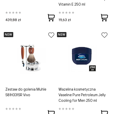
Vitamin E 250 ml
9
439,88 zł
19,63 zł
N
NEW
NEW
W
V
C
Zestaw do golenia Muhle
Wazelina kosmetyczna
S81H331SR Vivo
Vaseline Pure Petroleum Jelly
Cooling for Men 250 ml
1