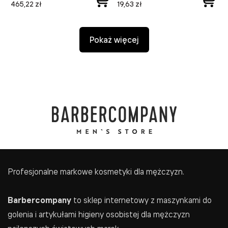
465,22 zł
19,63 zł
Pokaż więcej
Profesjonalne markowe kosmetyki dla mężczyzn.
Barbercompany
to sklep internetowy z maszynkami do
golenia i artykułami higieny osobistej dla mężczyzn