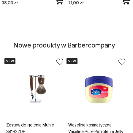
38,03 zł
71,00 zł
Nowe produkty w Barbercompany
NEW
NEW
N
W
V
Zestaw do golenia Muhle
Wazelina kosmetyczna
C
S81H220F
Vaseline Pure Petroleum Jelly