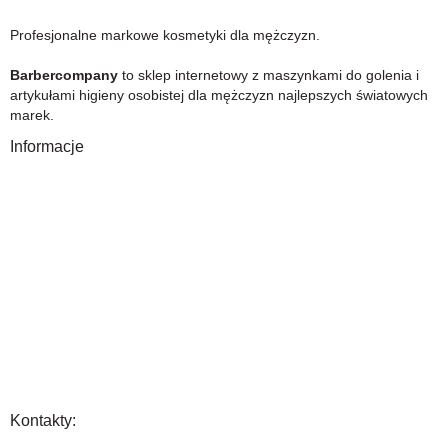
Profesjonalne markowe kosmetyki dla mężczyzn.
Barbercompany
to sklep internetowy z maszynkami do golenia i
artykułami higieny osobistej dla mężczyzn najlepszych światowych
marek.
Informacje
O Nas
Gwarancja
Wysyłka i płatność
Zwrot towaru
FAQ
Polityka Prywatności
Regulamin
Opinia
Kontakty: