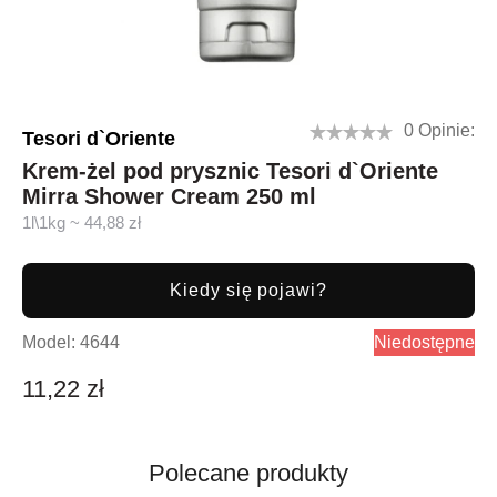
0 Opinie:
Tesori d`Oriente
Krem-żel pod prysznic Tesori d`Oriente
Mirra Shower Cream 250 ml
1l\1kg ~ 44,88 zł
Kiedy się pojawi?
Model:
4644
Niedostępne
11,22 zł
Polecane produkty