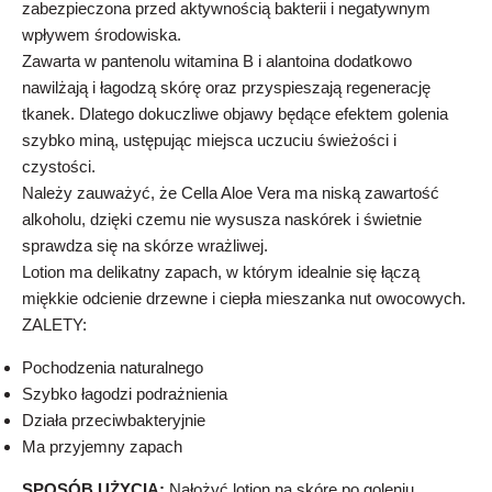
zabezpieczona przed aktywnością bakterii i negatywnym
wpływem środowiska.
Zawarta w pantenolu witamina B i alantoina dodatkowo
nawilżają i łagodzą skórę oraz przyspieszają regenerację
tkanek. Dlatego dokuczliwe objawy będące efektem golenia
szybko miną, ustępując miejsca uczuciu świeżości i
czystości.
Należy zauważyć, że Cella Aloe Vera ma niską zawartość
alkoholu, dzięki czemu nie wysusza naskórek i świetnie
sprawdza się na skórze wrażliwej.
Lotion ma delikatny zapach, w którym idealnie się łączą
miękkie odcienie drzewne i ciepła mieszanka nut owocowych.
ZALETY:
Pochodzenia naturalnego
Szybko łagodzi podrażnienia
Działa przeciwbakteryjnie
Ma przyjemny zapach
SPOSÓB UŻYCIA:
Nałożyć lotion na skórę po goleniu.