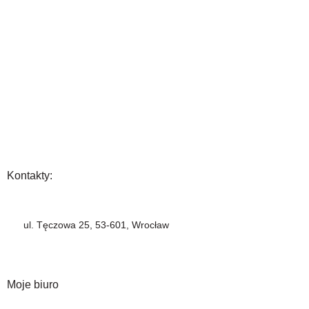
O Nas
Gwarancja
Wysyłka i płatność
Zwrot towaru
FAQ
Polityka Prywatności
Regulamin
Opinia
Kontakty:
+48 883 222 208
ul. Tęczowa 25, 53-601, Wrocław
info@barbercompany.pl
barbercompany.com
Moje biuro
Moje konto