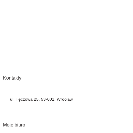
O Nas
Gwarancja
Wysyłka i płatność
Zwrot towaru
FAQ
Polityka Prywatności
Regulamin
Opinia
Kontakty:
+48 883 222 208
ul. Tęczowa 25, 53-601, Wrocław
info@barbercompany.pl
barbercompany.com
Moje biuro