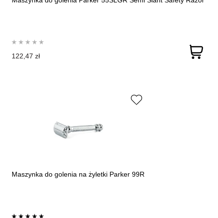
Maszynka do golenia Parker 55SLGR Semi Slant Safety Razor
122,47 zł
Maszynka do golenia na żyletki Parker 99R