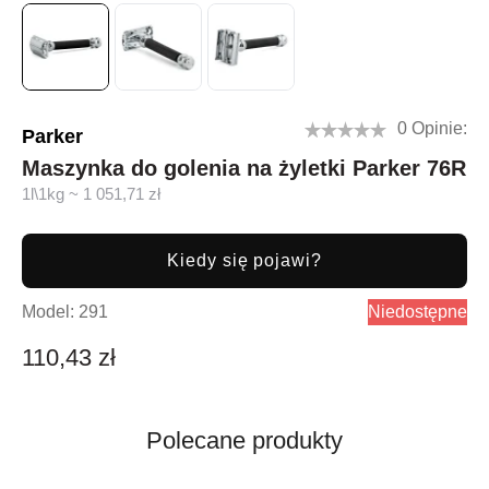
0 Opinie:
Parker
Maszynka do golenia na żyletki Parker 76R
1l\1kg ~ 1 051,71 zł
Kiedy się pojawi?
Model:
291
Niedostępne
110,43 zł
Polecane produkty