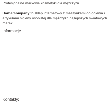
Profesjonalne markowe kosmetyki dla mężczyzn.
Barbercompany
to sklep internetowy z maszynkami do golenia i
artykułami higieny osobistej dla mężczyzn najlepszych światowych
marek.
Informacje
O Nas
Gwarancja
Wysyłka i płatność
Zwrot towaru
FAQ
Polityka Prywatności
Regulamin
Opinia
Kontakty:
+48 883 222 208