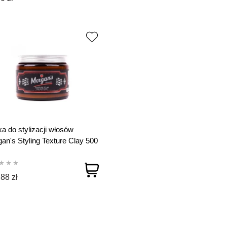
ka do stylizacji włosów
an's Styling Texture Clay 500
M177
88 zł