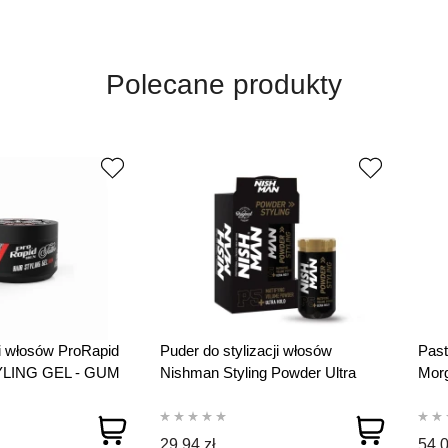
Polecane produkty
ji włosów ProRapid
Puder do stylizacji włosów
Past
YLING GEL - GUM
Nishman Styling Powder Ultra
Morg
Hold 20 g
M16
29,94 zł
54,0