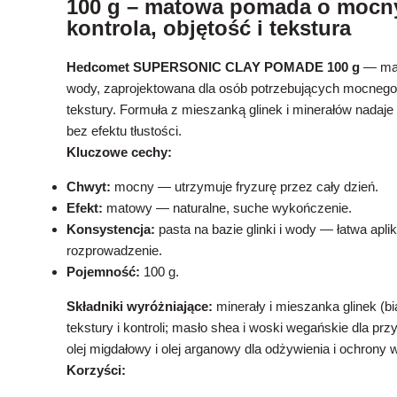
100 g – matowa pomada o mocn
kontrola, objętość i tekstura
Hedcomet SUPERSONIC CLAY POMADE 100 g
— mat
wody, zaprojektowana dla osób potrzebujących mocnego ut
tekstury. Formuła z mieszanką glinek i minerałów nadaje 
bez efektu tłustości.
Kluczowe cechy:
Chwyt:
mocny — utrzymuje fryzurę przez cały dzień.
Efekt:
matowy — naturalne, suche wykończenie.
Konsystencja:
pasta na bazie glinki i wody — łatwa apli
rozprowadzenie.
Pojemność:
100 g.
Składniki wyróżniające:
minerały i mieszanka glinek (biał
tekstury i kontroli; masło shea i woski wegańskie dla przy
olej migdałowy i olej arganowy dla odżywienia i ochrony 
Korzyści: