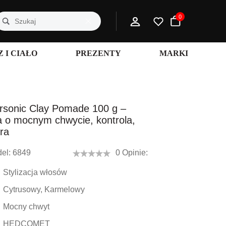
0
 I CIAŁO
PREZENTY
MARKI
sonic Clay Pomade 100 g –
o mocnym chwycie, kontrola,
ura
el:
6849
0 Opinie:
Stylizacja włosów
Cytrusowy, Karmelowy
Mocny chwyt
HEDCOMET