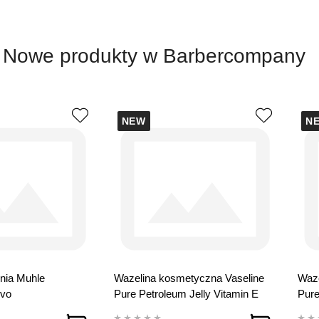
Nowe produkty w Barbercompany
NEW
N
nia Muhle
Wazelina kosmetyczna Vaseline
Waze
vo
Pure Petroleum Jelly Vitamin E
Pure
250 ml
Men