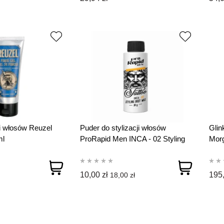
ji włosów Reuzel
Puder do stylizacji włosów
Glin
ml
ProRapid Men INCA - 02 Styling
Morg
Dust Wax 30g
ml 
10,00 zł
195,
18,00 zł