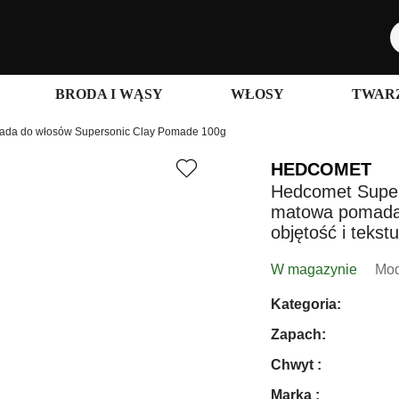
BRODA I WĄSY
WŁOSY
TWARZ
da do włosów Supersonic Clay Pomade 100g
HEDCOMET
Hedcomet Super
matowa pomada 
objętość i tekst
W magazynie
Mod
Kategoria:
Zapach:
Chwyt :
Marka :