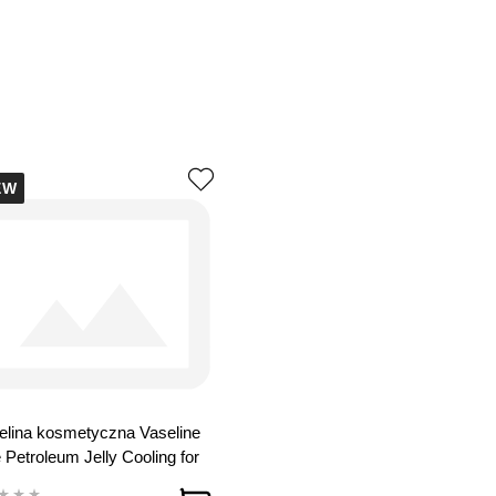
EW
lina kosmetyczna Vaseline
 Petroleum Jelly Cooling for
 250 ml