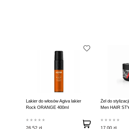
Lakier do włosów Agiva lakier
Żel do stylizac
Rock ORANGE 400ml
Men HAIR ST
Hair 300ml
26,52 zł
17,00 zł