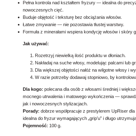
Pełna kontrola nad kształtem fryzury — idealna do precyzy
nowoczesnych cięć.
Buduje objętość i teksturę bez obciążania włosów.
Łatwe zmywanie — nie pozostawia tłustej warstwy.
Formuła z minerałami wspiera kondycję włosów i skóry g
Jak używać:
Rozetrzyj niewielką ilość produktu w dłoniach.
Nakładaj na suche włosy, modelując palcami lub g
Dla większej objętości nałóż na wilgotne włosy i 
W razie potrzeby dodawaj stopniowo, by kontrolo
Dla kogo:
polecana dla osób z włosami średniej i większe
mocnego utrwalenia i matowego wykończenia — sprawdz
jak i nowoczesnych stylizacjach.
Porady:
dobrze współpracuje z prestylerem UpRiser dla z
idealna do fryzur wymagających „grip’u” i długo utrzymują
Pojemność:
100 g.