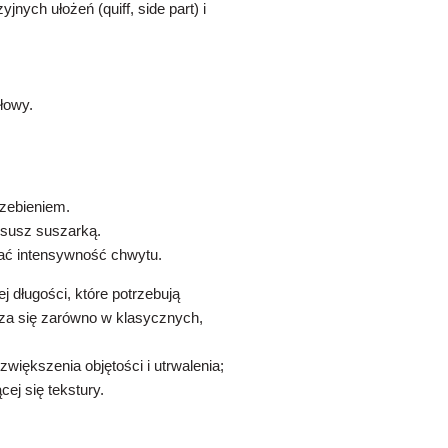
jnych ułożeń (quiff, side part) i
łowy.
rzebieniem.
wysusz suszarką.
wać intensywność chwytu.
j długości, które potrzebują
a się zarówno w klasycznych,
większenia objętości i utrwalenia;
cej się tekstury.