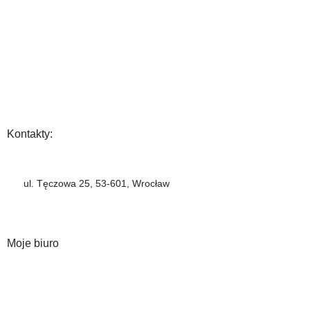
Wysyłka i płatność
Zwrot towaru
FAQ
Polityka Prywatności
Regulamin
Opinia
Kontakty:
+48 883 222 208
ul. Tęczowa 25, 53-601, Wrocław
info@barbercompany.pl
barbercompany.com
Moje biuro
Moje konto
Historia zamówień
Lista życzeń