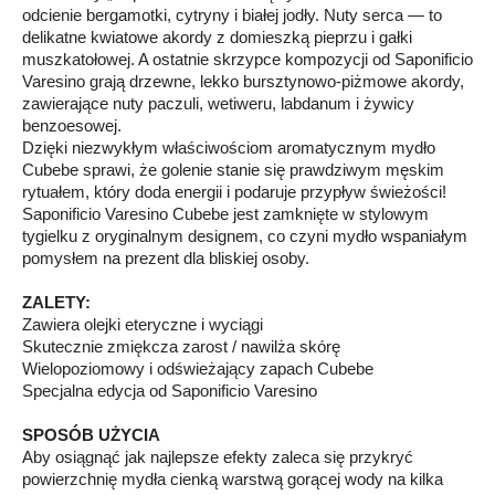
odcienie bergamotki, cytryny i białej jodły. Nuty serca — to
delikatne kwiatowe akordy z domieszką pieprzu i gałki
muszkatołowej. A ostatnie skrzypce kompozycji od Saponificio
Varesino grają drzewne, lekko bursztynowo-piżmowe akordy,
zawierające nuty paczuli, wetiweru, labdanum i żywicy
benzoesowej.
Dzięki niezwykłym właściwościom aromatycznym mydło
Cubebe sprawi, że golenie stanie się prawdziwym męskim
rytuałem, który doda energii i podaruje przypływ świeżości!
Saponificio Varesino Cubebe jest zamknięte w stylowym
tygielku z oryginalnym designem, co czyni mydło wspaniałym
pomysłem na prezent dla bliskiej osoby.
ZALETY:
Zawiera olejki eteryczne i wyciągi
Skutecznie zmiękcza zarost / nawilża skórę
Wielopoziomowy i odświeżający zapach Cubebe
Specjalna edycja od Saponificio Varesino
SPOSÓB UŻYCIA
Aby osiągnąć jak najlepsze efekty zaleca się przykryć
powierzchnię mydła cienką warstwą gorącej wody na kilka