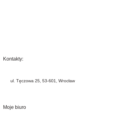
Wysyłka i płatność
Zwrot towaru
FAQ
Polityka Prywatności
Regulamin
Opinia
Kontakty:
+48 883 222 208
ul. Tęczowa 25, 53-601, Wrocław
info@barbercompany.pl
barbercompany.com
Moje biuro
Moje konto
Historia zamówień
Lista życzeń