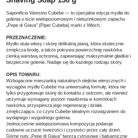
Saponificio Varesino Cubebe — to specjalna edycja mydła do
golenia o iście wielopoziomowym i nietuzinkowym zapachu
„Pepe di Giava” (Piper Cubeba) marki z Włoch.
PRZEZNACZENIE:
Mydło otula włosy i skórę delikatną pianą, która skutecznie
zmiękcza brodę, a także pokrywa powierzchnię naskórka
cienką warstwą ochronną, zapewniając maksymalnie gładkie i
bezpieczne golenie. Nadaje się do każdego rodzaju skóry.
OPIS TOWARU:
Wzbogacone mieszanką naturalnych olejków eterycznych i
wyciągów mydło Cubebe ma uniwersalną formułę, która nie
tylko przygotowuje skórę do kontaktu z ostrzem, ale również
utrzymuje wymagany poziom nawilżenia w komórkach
naskórka, przyspiesza jego regenerację i działa
zmiękczająco, co czyni Cubebe idealnym rozwiązaniem do
wydajnego i wygodnego golenia.
Jednocześnie wielopoziomowa kompozycja podaruje
cudowne uczucie świeżości i czystości przez cały dzień.
Górne nuty „Pepe di Giava” tworzą cytrusowe i balsamiczne