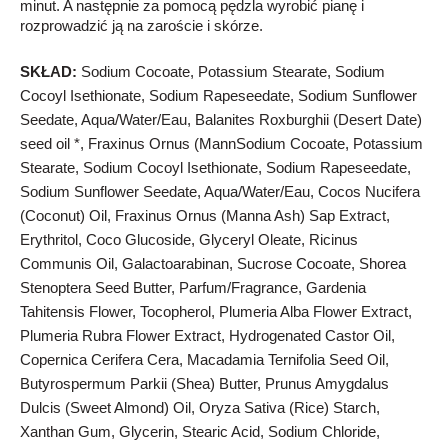
minut. A następnie za pomocą pędzla wyrobić pianę i
rozprowadzić ją na zaroście i skórze.
SKŁAD:
Sodium Cocoate, Potassium Stearate, Sodium
Cocoyl Isethionate, Sodium Rapeseedate, Sodium Sunflower
Seedate, Aqua/Water/Eau, Balanites Roxburghii (Desert Date)
seed oil *, Fraxinus Ornus (MannSodium Cocoate, Potassium
Stearate, Sodium Cocoyl Isethionate, Sodium Rapeseedate,
Sodium Sunflower Seedate, Aqua/Water/Eau, Cocos Nucifera
(Coconut) Oil, Fraxinus Ornus (Manna Ash) Sap Extract,
Erythritol, Coco Glucoside, Glyceryl Oleate, Ricinus
Communis Oil, Galactoarabinan, Sucrose Cocoate, Shorea
Stenoptera Seed Butter, Parfum/Fragrance, Gardenia
Tahitensis Flower, Tocopherol, Plumeria Alba Flower Extract,
Plumeria Rubra Flower Extract, Hydrogenated Castor Oil,
Copernica Cerifera Cera, Macadamia Ternifolia Seed Oil,
Butyrospermum Parkii (Shea) Butter, Prunus Amygdalus
Dulcis (Sweet Almond) Oil, Oryza Sativa (Rice) Starch,
Xanthan Gum, Glycerin, Stearic Acid, Sodium Chloride,