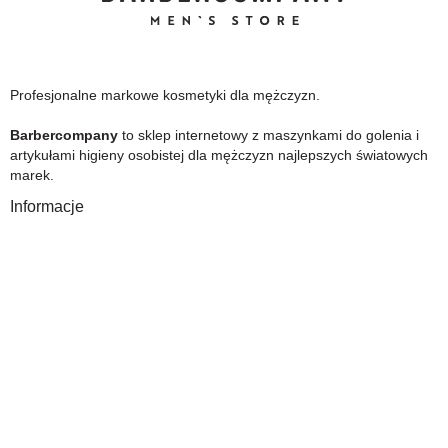
Profesjonalne markowe kosmetyki dla mężczyzn.
Barbercompany
to sklep internetowy z maszynkami do golenia i
artykułami higieny osobistej dla mężczyzn najlepszych światowych
marek.
Informacje
O Nas
Gwarancja
Wysyłka i płatność
Zwrot towaru
FAQ
Polityka Prywatności
Regulamin
Opinia