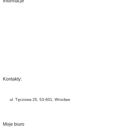
Informacje
O Nas
Gwarancja
Wysyłka i płatność
Zwrot towaru
FAQ
Polityka Prywatności
Regulamin
Opinia
Kontakty:
+48 883 222 208
ul. Tęczowa 25, 53-601, Wrocław
info@barbercompany.pl
barbercompany.com
Moje biuro