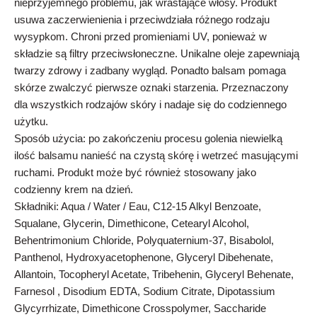
nieprzyjemnego problemu, jak wrastające włosy. Produkt
usuwa zaczerwienienia i przeciwdziała różnego rodzaju
wysypkom. Chroni przed promieniami UV, ponieważ w
składzie są filtry przeciwsłoneczne. Unikalne oleje zapewniają
twarzy zdrowy i zadbany wygląd. Ponadto balsam pomaga
skórze zwalczyć pierwsze oznaki starzenia. Przeznaczony
dla wszystkich rodzajów skóry i nadaje się do codziennego
użytku.
Sposób użycia: po zakończeniu procesu golenia niewielką
ilość balsamu nanieść na czystą skórę i wetrzeć masującymi
ruchami. Produkt może być również stosowany jako
codzienny krem na dzień.
Składniki: Aqua / Water / Eau, C12-15 Alkyl Benzoate,
Squalane, Glycerin, Dimethicone, Cetearyl Alcohol,
Behentrimonium Chloride, Polyquaternium-37, Bisabolol,
Panthenol, Hydroxyacetophenone, Glyceryl Dibehenate,
Allantoin, Tocopheryl Acetate, Tribehenin, Glyceryl Behenate,
Farnesol , Disodium EDTA, Sodium Citrate, Dipotassium
Glycyrrhizate, Dimethicone Crosspolymer, Saccharide