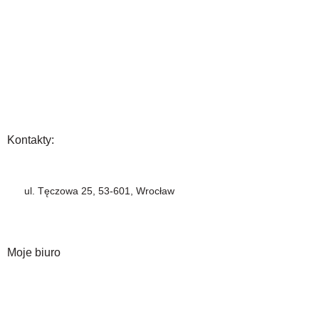
Wysyłka i płatność
Zwrot towaru
FAQ
Polityka Prywatności
Regulamin
Opinia
Kontakty:
+48 883 222 208
ul. Tęczowa 25, 53-601, Wrocław
info@barbercompany.pl
barbercompany.com
Moje biuro
Moje konto
Historia zamówień
Lista życzeń