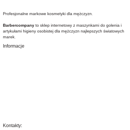
Profesjonalne markowe kosmetyki dla mężczyzn.
Barbercompany
to sklep internetowy z maszynkami do golenia i
artykułami higieny osobistej dla mężczyzn najlepszych światowych
marek.
Informacje
O Nas
Gwarancja
Wysyłka i płatność
Zwrot towaru
FAQ
Polityka Prywatności
Regulamin
Opinia
Kontakty: