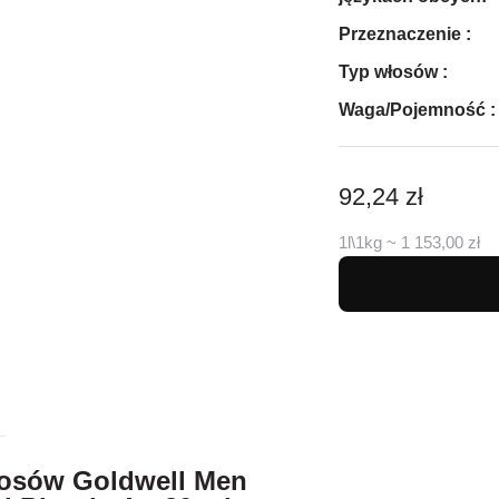
Przeznaczenie :
Typ włosów :
Waga/Pojemność :
92,24 zł
1l\1kg ~ 1 153,00 zł
łosów Goldwell Men