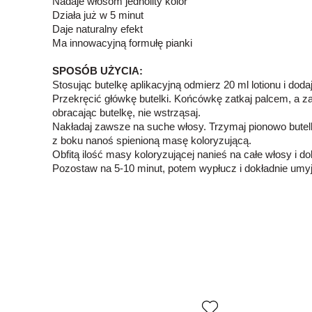
Nadaje włosom jednolity kolor
Działa już w 5 minut
Daje naturalny efekt
Ma innowacyjną formułę pianki
SPOSÓB UŻYCIA:
Stosując butelkę aplikacyjną odmierz 20 ml lotionu i dod
Przekręcić główkę butelki. Końcówkę zatkaj palcem, a 
obracając butelkę, nie wstrząsaj.
Nakładaj zawsze na suche włosy. Trzymaj pionowo butelk
z boku nanoś spienioną masę koloryzującą.
Obfitą ilość masy koloryzującej nanieś na całe włosy i 
Pozostaw na 5-10 minut, potem wypłucz i dokładnie u