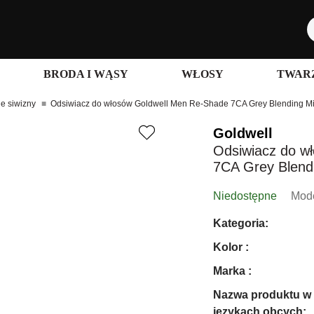
BRODA I WĄSY
WŁOSY
TWARZ
e siwizny
Odsiwiacz do włosów Goldwell Men Re-Shade 7CA Grey Blending Mi
Goldwell
Odsiwiacz do w
7CA Grey Blendi
Niedostępne
Mode
Kategoria:
Kolor :
Marka :
Nazwa produktu w
językach obcych: