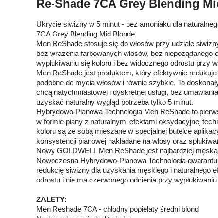
Re-Shade 7CA Grey Blending Mid
Ukrycie siwizny w 5 minut - bez amoniaku dla naturalne
7CA Grey Blending Mid Blonde.
Men ReShade stosuje się do włosów przy udziale siwizny
bez wrażenia farbowanych włosów, bez niepożądanego o
wypłukiwaniu się koloru i bez widocznego odrostu przy w
Men ReShade jest produktem, który efektywnie redukuje s
podobne do mycia włosów i równie szybkie. To doskonał
chcą natychmiastowej i dyskretnej usługi, bez umawiania
uzyskać naturalny wygląd potrzeba tylko 5 minut.
Hybrydowo-Pianowa Technologia Men ReShade to pierwsz
w formie piany z naturalnymi efektami oksydacyjnej tech
koloru są ze sobą mieszane w specjalnej butelce aplikac
konsystencji pianowej nakładane na włosy oraz spłukiwa
Nowy GOLDWELL Men ReShade jest najbardziej męską f
Nowoczesna Hybrydowo-Pianowa Technologia gwarantuje 
redukcję siwizny dla uzyskania męskiego i naturalnego e
odrostu i nie ma czerwonego odcienia przy wypłukiwaniu 
ZALETY:
Men Reshade 7CA - chłodny popielaty średni blond