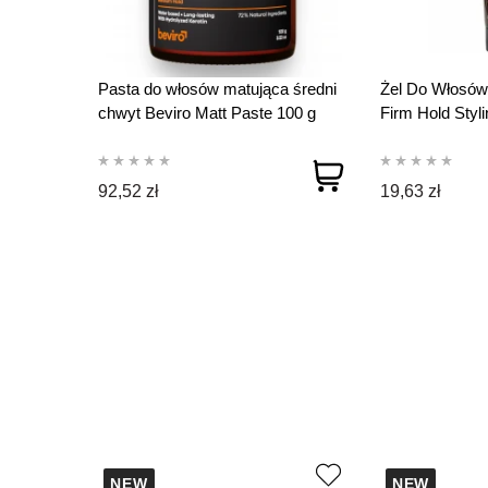
Pasta do włosów matująca średni
Żel Do Włosów
chwyt Beviro Matt Paste 100 g
Firm Hold Styl
Mocny Chwyt
92,52 zł
19,63 zł
NEW
NEW