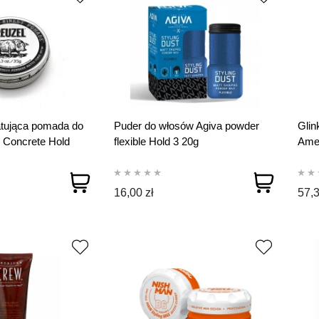
tująca pomada do
Puder do włosów Agiva powder
Glin
 Concrete Hold
flexible Hold 3 20g
Amer
35 g
16,00 zł
57,3