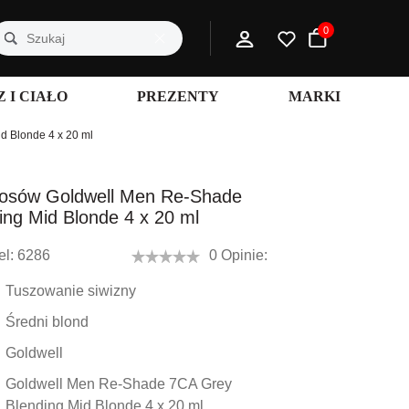
0
 I CIAŁO
PREZENTY
MARKI
d Blonde 4 x 20 ml
łosów Goldwell Men Re-Shade
ng Mid Blonde 4 x 20 ml
l:
6286
0 Opinie:
Tuszowanie siwizny
Średni blond
Goldwell
Goldwell Men Re-Shade 7CA Grey
Blending Mid Blonde 4 x 20 ml