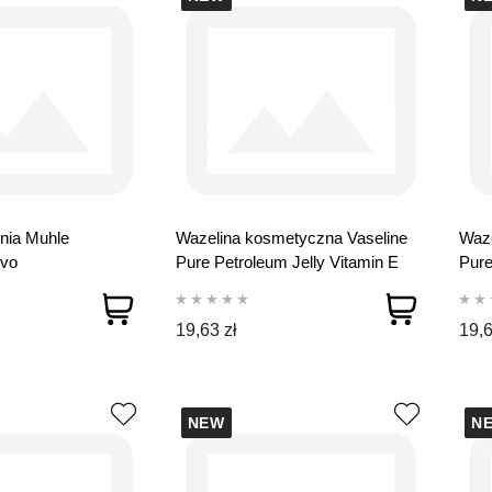
nia Muhle
Wazelina kosmetyczna Vaseline
Waze
vo
Pure Petroleum Jelly Vitamin E
Pure
250 ml
Men
19,63 zł
19,6
NEW
N