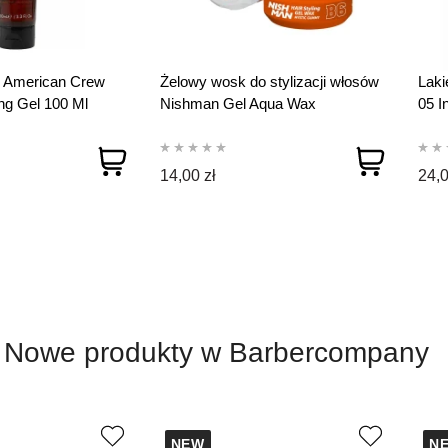
 American Crew
Żelowy wosk do stylizacji włosów
Laki
ing Gel 100 Ml
Nishman Gel Aqua Wax
05 I
M.Gummy B6 150 ml
14,00 zł
24,0
Nowe produkty w Barbercompany
NEW
N