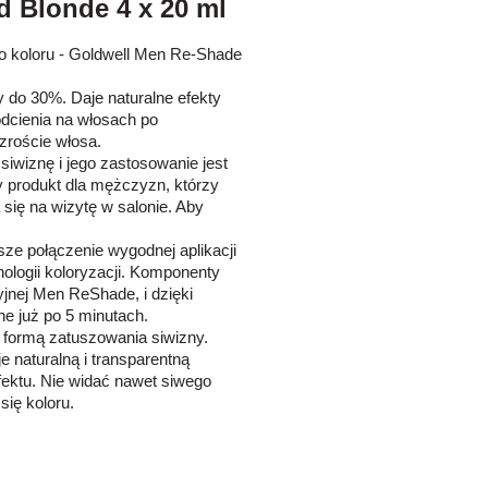
 Blonde 4 x 20 ml
go koloru - Goldwell Men Re-Shade
 do 30%. Daje naturalne efekty
dcienia na włosach po
zroście włosa.
iwiznę i jego zastosowanie jest
y produkt dla mężczyzn, którzy
 się na wizytę w salonie. Aby
e połączenie wygodnej aplikacji
nologii koloryzacji. Komponenty
yjnej Men ReShade, i dzięki
ne już po 5 minutach.
ormą zatuszowania siwizny.
naturalną i transparentną
fektu. Nie widać nawet siwego
się koloru.