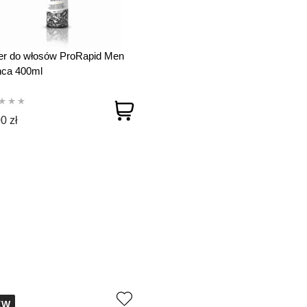
er do włosów ProRapid Men
nca 400ml
0 zł
EW