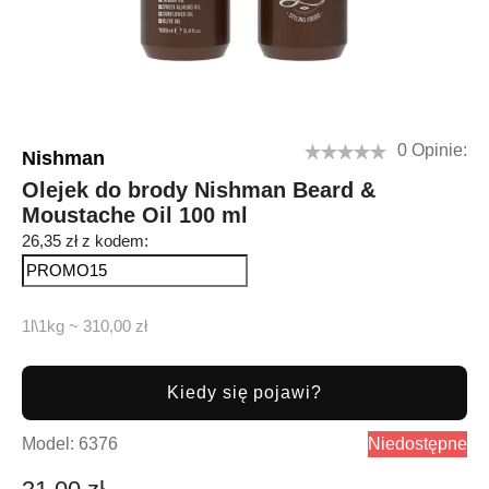
0 Opinie:
Nishman
Olejek do brody Nishman Beard &
Moustache Oil 100 ml
26,35 zł z kodem:
1l\1kg ~ 310,00 zł
Kiedy się pojawi?
Model:
6376
Niedostępne