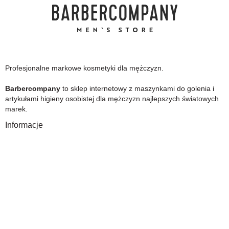
Profesjonalne markowe kosmetyki dla mężczyzn.
Barbercompany
to sklep internetowy z maszynkami do golenia i
artykułami higieny osobistej dla mężczyzn najlepszych światowych
marek.
Informacje
O Nas
Gwarancja
Wysyłka i płatność
Zwrot towaru
FAQ
Polityka Prywatności