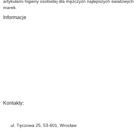
artykułami higieny osobistej dla mężczyzn najlepszych światowych
marek.
Informacje
O Nas
Gwarancja
Wysyłka i płatność
Zwrot towaru
FAQ
Polityka Prywatności
Regulamin
Opinia
Kontakty:
+48 883 222 208
ul. Tęczowa 25, 53-601, Wrocław
info@barbercompany.pl