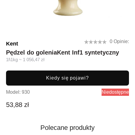
0 Opinie:
Kent
Pędzel do goleniaKent Inf1 syntetyczny
1l\1kg ~ 1 056,47 zł
Kiedy się pojawi?
Model:
930
Niedostępne
53,88 zł
Polecane produkty