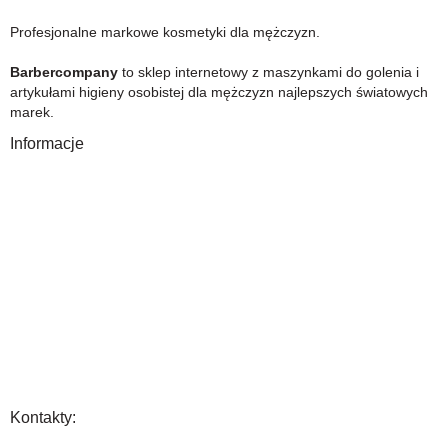
Profesjonalne markowe kosmetyki dla mężczyzn.
Barbercompany
to sklep internetowy z maszynkami do golenia i
artykułami higieny osobistej dla mężczyzn najlepszych światowych
marek.
Informacje
O Nas
Gwarancja
Wysyłka i płatność
Zwrot towaru
FAQ
Polityka Prywatności
Regulamin
Opinia
Kontakty: