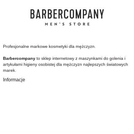
Profesjonalne markowe kosmetyki dla mężczyzn.
Barbercompany
to sklep internetowy z maszynkami do golenia i
artykułami higieny osobistej dla mężczyzn najlepszych światowych
marek.
Informacje
O Nas
Gwarancja
Wysyłka i płatność
Zwrot towaru
FAQ
Polityka Prywatności