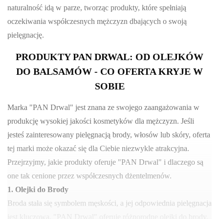
naturalność idą w parze, tworząc produkty, które spełniają
oczekiwania współczesnych mężczyzn dbających o swoją
pielęgnację.
PRODUKTY PAN DRWAL: OD OLEJKÓW
DO BALSAMÓW - CO OFERTA KRYJE W
SOBIE
Marka "PAN Drwal" jest znana ze swojego zaangażowania w
produkcję wysokiej jakości kosmetyków dla mężczyzn. Jeśli
jesteś zainteresowany pielęgnacją brody, włosów lub skóry, oferta
tej marki może okazać się dla Ciebie niezwykle atrakcyjna.
Przejrzyjmy, jakie produkty oferuje "PAN Drwal" i dlaczego są
one tak cenione przez współczesnych dżentelmenów.
1. Olejki do Brody
Broda stała się symbolem męskości, a jej odpowiednia pielęgnacja
jest kluczowa. "PAN Drwal" oferuje różnorodne olejki do brody,