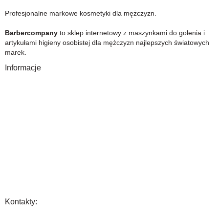
Profesjonalne markowe kosmetyki dla mężczyzn.
Barbercompany
to sklep internetowy z maszynkami do golenia i
artykułami higieny osobistej dla mężczyzn najlepszych światowych
marek.
Informacje
O Nas
Gwarancja
Wysyłka i płatność
Zwrot towaru
FAQ
Polityka Prywatności
Regulamin
Opinia
Kontakty: