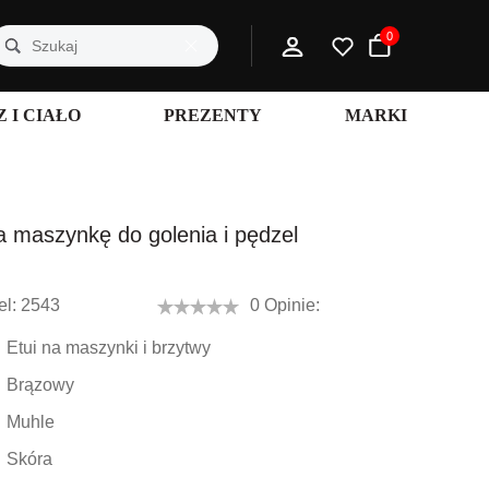
0
 I CIAŁO
PREZENTY
MARKI
a maszynkę do golenia i pędzel
l:
2543
0 Opinie:
Etui na maszynki i brzytwy
Brązowy
Muhle
Skóra