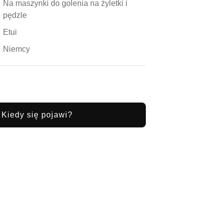
Na maszynki do golenia na żyletki i
pędzle
Etui
Niemcy
Kiedy się pojawi?