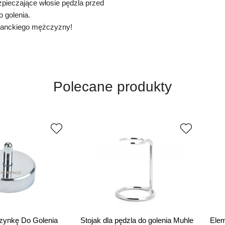
ezpieczające włosie pędzla przed
 golenia.
eganckiego mężczyzny!
Polecane produkty
zynkę Do Golenia
Stojak dla pędzla do golenia Muhle
Elem