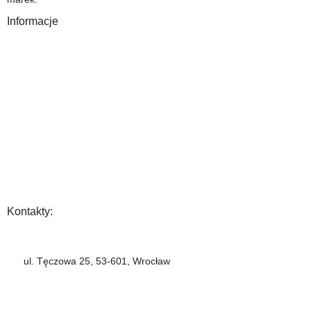
Informacje
O Nas
Gwarancja
Wysyłka i płatność
Zwrot towaru
FAQ
Polityka Prywatności
Regulamin
Opinia
Kontakty:
+48 883 222 208
ul. Tęczowa 25, 53-601, Wrocław
info@barbercompany.pl
barbercompany.com