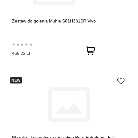
Zestaw do golenia Muhle S81H331SR Vivo
465,22 zł
NEW
Wazelina kosmetyczna Vaseline Pure Petroleum Jelly