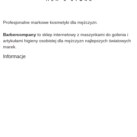
Profesjonalne markowe kosmetyki dla mężczyzn.
Barbercompany
to sklep internetowy z maszynkami do golenia i
artykułami higieny osobistej dla mężczyzn najlepszych światowych
marek.
Informacje
O Nas
Gwarancja
Wysyłka i płatność
Zwrot towaru
FAQ
Polityka Prywatności
Regulamin
Opinia