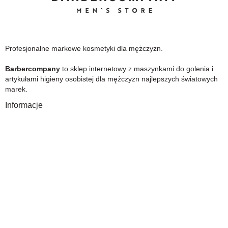
Profesjonalne markowe kosmetyki dla mężczyzn.
Barbercompany
to sklep internetowy z maszynkami do golenia i
artykułami higieny osobistej dla mężczyzn najlepszych światowych
marek.
Informacje
O Nas
Gwarancja
Wysyłka i płatność
Zwrot towaru
FAQ
Polityka Prywatności
Regulamin
Opinia