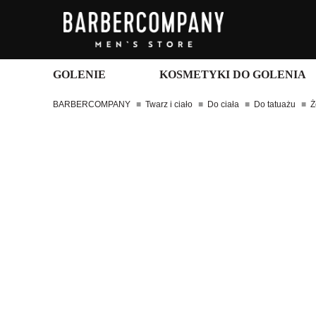
GOLENIE
KOSMETYKI DO GOLENIA
BARBERCOMPANY
Twarz i ciało
Do ciała
Do tatuażu
Ż