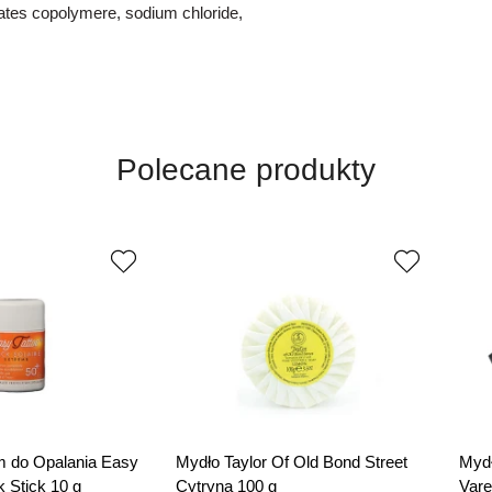
lates copolymere, sodium chloride,
Polecane produkty
 do Opalania Easy
Mydło Taylor Of Old Bond Street
Mydł
k Stick 10 g
Cytryna 100 g
Vare