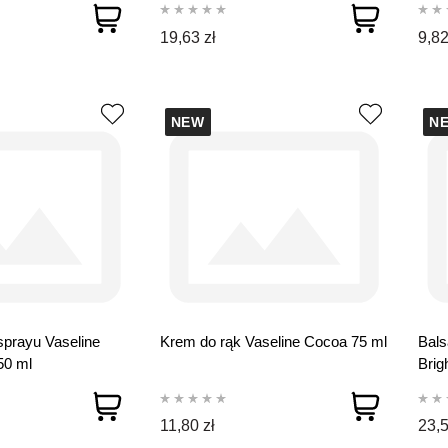
19,63 zł
9,82
NEW
N
sprayu Vaseline
Krem do rąk Vaseline Cocoa 75 ml
Bals
50 ml
Brig
11,80 zł
23,5