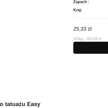
Zapach :
Kraj:
25,33 zł
1l\1kg ~ 202,64 zł
o tatuażu Easy