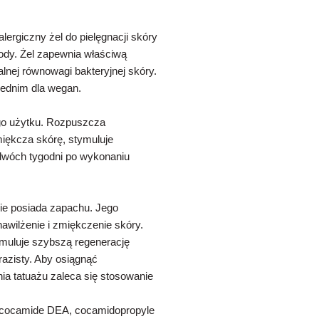
lergiczny żel do pielęgnacji skóry
ody. Żel zapewnia właściwą
alnej równowagi bakteryjnej skóry.
iednim dla wegan.
ego użytku. Rozpuszcza
miękcza skórę, stymuluje
dwóch tygodni po wykonaniu
nie posiada zapachu. Jego
awilżenie i zmiękczenie skóry.
ymuluje szybszą regenerację
razisty. Aby osiągnąć
nia tatuażu zaleca się stosowanie
l, cocamide DEA, cocamidopropyle