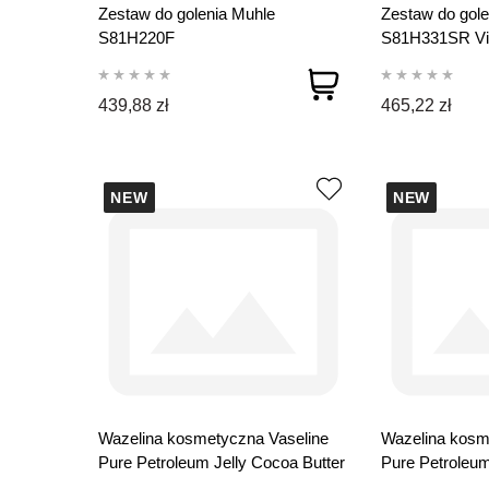
Zestaw do golenia Muhle
Zestaw do gole
S81H220F
S81H331SR Vi
439,88 zł
465,22 zł
NEW
NEW
Wazelina kosmetyczna Vaseline
Wazelina kosm
Pure Petroleum Jelly Cocoa Butter
Pure Petroleum
100 ml
250 ml