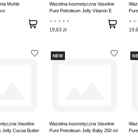
nia Muhle
Wazelina kosmetyczna Vaseline
Waze
vo
Pure Petroleum Jelly Vitamin E
Pure
250 ml
Men
19,63 zł
19,6
NEW
N
etyczna Vaseline
Wazelina kosmetyczna Vaseline
Waze
 Jelly Cocoa Butter
Pure Petroleum Jelly Baby 250 ml
Pure