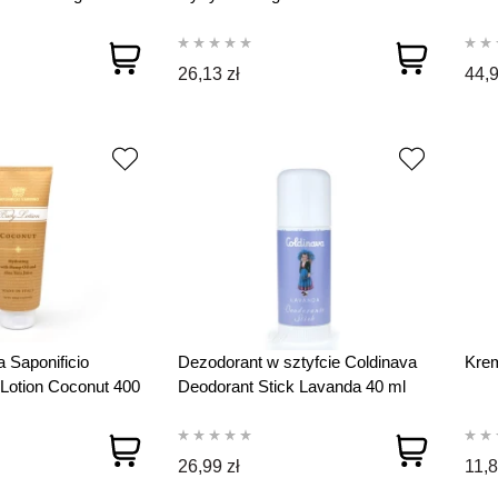
26,13 zł
44,9
a Saponificio
Dezodorant w sztyfcie Coldinava
Krem
Lotion Coconut 400
Deodorant Stick Lavanda 40 ml
26,99 zł
11,8