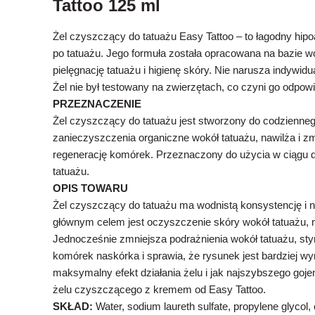
Tattoo 125 ml
Żel czyszczący do tatuażu Easy Tattoo – to łagodny hipoa
po tatuażu. Jego formuła została opracowana na bazie w
pielęgnację tatuażu i higienę skóry. Nie narusza indywidu
Żel nie był testowany na zwierzętach, co czyni go odpow
PRZEZNACZENIE
Żel czyszczący do tatuażu jest stworzony do codzienn
zanieczyszczenia organiczne wokół tatuażu, nawilża i z
regenerację komórek. Przeznaczony do użycia w ciągu 
tatuażu.
OPIS TOWARU
Żel czyszczący do tatuażu ma wodnistą konsystencję i 
głównym celem jest oczyszczenie skóry wokół tatuażu, n
Jednocześnie zmniejsza podrażnienia wokół tatuażu, st
komórek naskórka i sprawia, że rysunek jest bardziej wy
maksymalny efekt działania żelu i jak najszybszego goje
żelu czyszczącego z kremem od Easy Tattoo.
SKŁAD:
Water, sodium laureth sulfate, propylene glyco