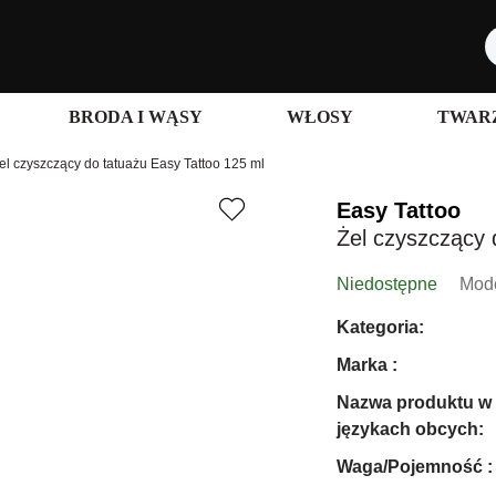
BRODA I WĄSY
WŁOSY
TWARZ
el czyszczący do tatuażu Easy Tattoo 125 ml
Easy Tattoo
Żel czyszczący 
Niedostępne
Mode
Kategoria:
Marka :
Nazwa produktu w
językach obcych:
Waga/Pojemność :