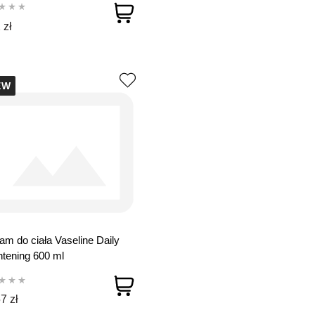
 zł
EW
am do ciała Vaseline Daily
htening 600 ml
7 zł