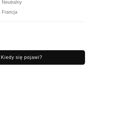
Neutralny
Francja
Kiedy się pojawi?