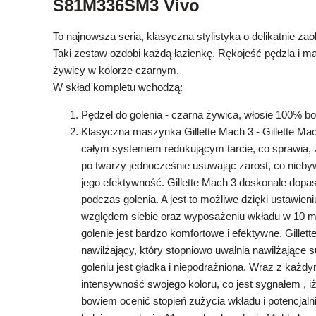
S81M336SM3 Vivo
To najnowsza seria, klasyczna stylistyka o delikatnie za
Taki zestaw ozdobi każdą łazienkę. Rękojeść pędzla i m
żywicy w kolorze czarnym.
W skład kompletu wchodzą:
Pędzel do golenia - czarna żywica, włosie 100% bo
Klasyczna maszynka Gillette Mach 3 - Gillette Mac
całym systemem redukującym tarcie, co sprawia, ż
po twarzy jednocześnie usuwając zarost, co niebyw
jego efektywność. Gillette Mach 3 doskonale dopas
podczas golenia. A jest to możliwe dzięki ustawie
względem siebie oraz wyposażeniu wkładu w 10 mik
golenie jest bardzo komfortowe i efektywne. Gillet
nawilżający, który stopniowo uwalnia nawilżające 
goleniu jest gładka i niepodrażniona. Wraz z każ
intensywność swojego koloru, co jest sygnałem , i
bowiem ocenić stopień zużycia wkładu i potencjaln