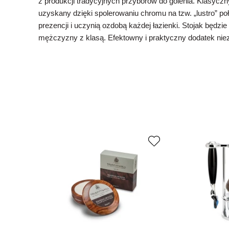
z produkcji tradycyjnych przyborów do golenia. Klasycz
uzyskany dzięki spolerowaniu chromu na tzw. „lustro” p
prezencji i uczynią ozdobą każdej łazienki. Stojak będz
mężczyzny z klasą. Efektowny i praktyczny dodatek nie