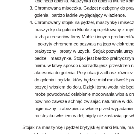
kolejnego golenia. Maszynka do golenia Muhle ko
Chromowana miseczka. Gadżet niezbędny do praw
golenia i bardzo ładnie wyglądający w łazience.
Chromowany stojak na pędzel, maszynkę i miseczkę
maszynkę do golenia Muhle zaprojektowany z myśl
liczbą akcesoriów firmy Muhle i innych producentów
i pokryty chromem co pozwala na jego wielokrotne 
praktyczny i prosty w użyciu. Stojak pozwala utrzy
pędzel i maszynkę. Stojak jest bardzo praktyczny
niemu w łatwy sposób uporządkujesz przestrzeń n
akcesoria do golenia. Przy okazji zadbasz również
do golenia i pędzla, który będzie miał możliwość 
pozycji włosiem do dołu. Dzięki temu woda nie będ
może powodować osłabienie mocowania włosia oraz
powinno zawsze schnąć zwisając naturalnie w dół. 
higieniczny i zabezpiecza włosie przed wypadani
na stojaku włosiem w dół, nigdy nie zostawiaj go w
Stojak na maszynkę i pędzel brytyjskiej marki Muhle, mar