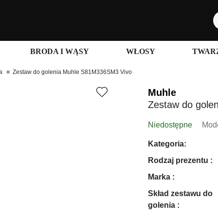
BRODA I WĄSY
WŁOSY
TWARZ
a
Zestaw do golenia Muhle S81M336SM3 Vivo
Muhle
Zestaw do gole
Niedostępne
Mode
Kategoria:
Rodzaj prezentu :
Marka :
Skład zestawu do
golenia :