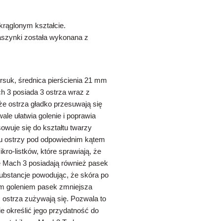
okrąglonym kształcie.
aszynki została wykonana z
rsuk, średnica pierścienia 21 mm
h 3 posiada 3 ostrza wraz z
e ostrza gładko przesuwają się
ale ułatwia golenie i poprawia
owuje się do kształtu twarzy
niu ostrzy pod odpowiednim kątem
ro-listków, które sprawiają, że
te Mach 3 posiadają również pasek
substancje powodując, że skóra po
dym goleniem pasek zmniejsza
ż ostrza zużywają się. Pozwala to
ie określić jego przydatność do