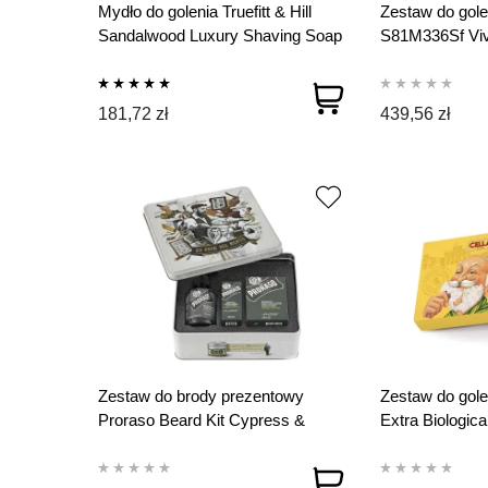
Mydło do golenia Truefitt & Hill
Zestaw do gole
Sandalwood Luxury Shaving Soap
S81M336Sf Vi
w drewnianym tyglu 99 g
181,72 zł
439,56 zł
Zestaw do brody prezentowy
Zestaw do gole
Proraso Beard Kit Cypress &
Extra Biologica
Vetyver