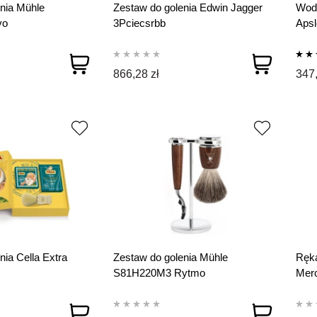
nia Mühle
Zestaw do golenia Edwin Jagger
Woda
vo
3Pciecsrbb
Apsl
866,28 zł
347,
nia Cella Extra
Zestaw do golenia Mühle
Ręka
S81H220M3 Rytmo
Merc
Prot