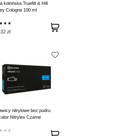
 kolońska Truefitt & Hill
ey Cologne 100 ml
32 zł
wicy nitrylowe bez pudru
ator Nitrylex Czarne
ective Gloves rozmiar M