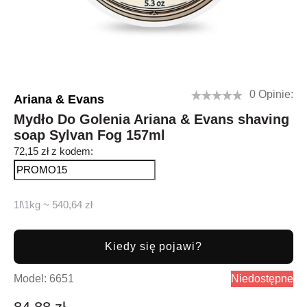
0 Opinie:
Ariana & Evans
Mydło Do Golenia Ariana & Evans shaving
soap Sylvan Fog 157ml
72,15 zł z kodem:
1l\1kg ~ 540,64 zł
Kiedy się pojawi?
Model:
6651
Niedostępne