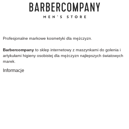
Profesjonalne markowe kosmetyki dla mężczyzn.
Barbercompany
to sklep internetowy z maszynkami do golenia i
artykułami higieny osobistej dla mężczyzn najlepszych światowych
marek.
Informacje
O Nas
Gwarancja
Wysyłka i płatność
Zwrot towaru
FAQ
Polityka Prywatności