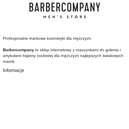
Profesjonalne markowe kosmetyki dla mężczyzn.
Barbercompany
to sklep internetowy z maszynkami do golenia i
artykułami higieny osobistej dla mężczyzn najlepszych światowych
marek.
Informacje
O Nas
Gwarancja
Wysyłka i płatność
Zwrot towaru
FAQ
Polityka Prywatności