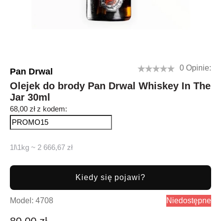
0 Opinie:
Pan Drwal
Olejek do brody Pan Drwal Whiskey In The
Jar 30ml
68,00 zł z kodem:
1l\1kg ~ 2 666,67 zł
Kiedy się pojawi?
Model:
4708
Niedostępne